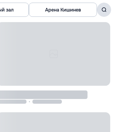
ый зал
Арена Кишинев