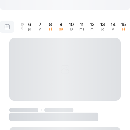
6
7
8
9
10
11
12
13
14
15
aug
jo
vi
sâ
du
lu
ma
mi
jo
vi
sâ